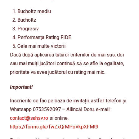
Bucholtz mediu
Bucholtz
Progresiv
Performanţa Rating FIDE
Cele mai multe victorii
Dacă după aplicarea tuturor criteriilor de mai sus, doi
sau mai mulți jucători continuă să se afle la egalitate,
prioritate va avea jucătorul cu rating mai mic.
Important!
Înscrierile se fac pe baza de invitații, astfel: telefon și
Whatsapp 0753592097 – Ailincăi Doru, e-mail:
contact@sahsv.ro
si online:
https://forms.gle/fwZxQrMPoVkpXFMt9