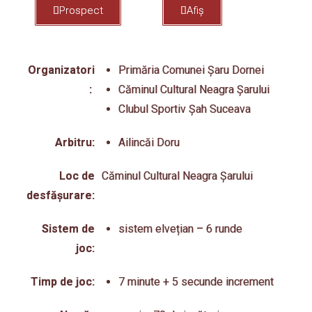
Prospect
Afiș
Organizatori
Primăria Comunei Șaru Dornei
:
Căminul Cultural Neagra Șarului
Clubul Sportiv Șah Suceava
Arbitru:
Ailincăi Doru
Loc de
Căminul Cultural Neagra Șarului
desfășurare:
Sistem de
sistem elvețian – 6 runde
joc:
Timp de joc:
7 minute + 5 secunde increment