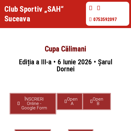
Club Sportiv „SAH“
Suceava
0753592097
Cupa Călimani
Ediția a III-a • 6 Iunie 2026 • Șarul
Dornei
ÎNSCRIERI
Open
Open
Online -
A
B
Google Form