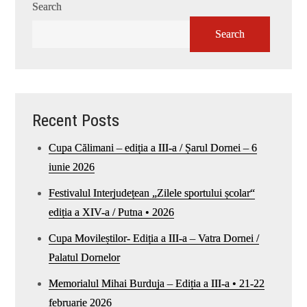
Search
Search
Recent Posts
Cupa Călimani – ediția a III-a / Șarul Dornei – 6
iunie 2026
Festivalul Interjudețean „Zilele sportului școlar“
ediția a XIV-a / Putna • 2026
Cupa Movileștilor- Ediția a III-a – Vatra Dornei /
Palatul Dornelor
Memorialul Mihai Burduja – Ediția a III-a • 21-22
februarie 2026