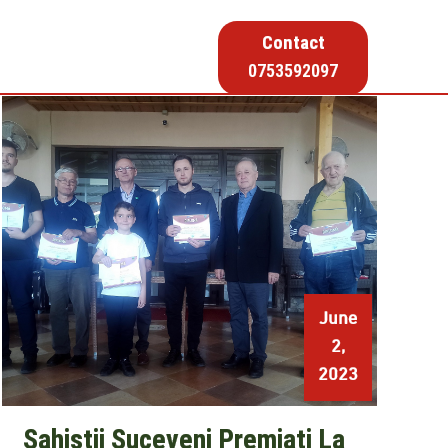
Contact
0753592097
June
2,
2023
Șahiștii Suceveni Premiați La