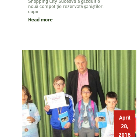
Shopping City Suceava a găzduit o
nouă competiţie rezervată şahiştilor,
copii…
Read more
April
28,
2018