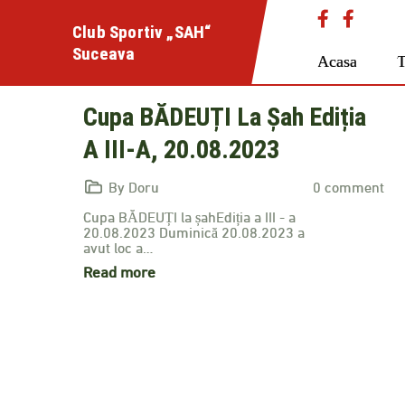
Skip
Club Sportiv „SAH“
to
Suceava
content
Acasa
T
Cupa BĂDEUȚI La Șah Ediția
A III-A, 20.08.2023
By Doru
0 comment
Cupa BĂDEUȚI la șahEdiția a III - a
20.08.2023 Duminică 20.08.2023 a
avut loc a…
Read more