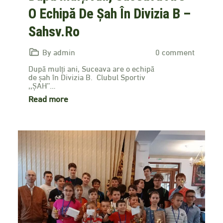
O Echipă De Șah În Divizia B –
Sahsv.ro
By admin
0 comment
După mulți ani, Suceava are o echipă
de șah în Divizia B. Clubul Sportiv
,,ȘAH’’…
Read more