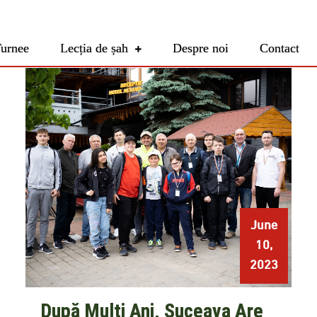
urnee
Lecția de șah
Despre noi
Contact
June
10,
2023
După Mulți Ani, Suceava Are