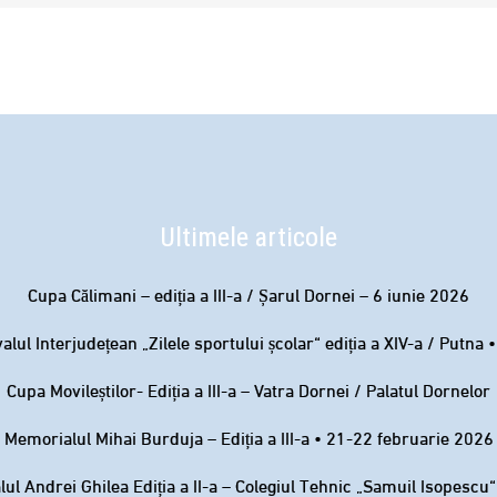
Ultimele articole
Cupa Călimani – ediția a III-a / Șarul Dornei – 6 iunie 2026
valul Interjudețean „Zilele sportului școlar“ ediția a XIV-a / Putna 
Cupa Movileștilor- Ediția a III-a – Vatra Dornei / Palatul Dornelor
Memorialul Mihai Burduja – Ediția a III-a • 21-22 februarie 2026
ul Andrei Ghilea Ediția a II-a – Colegiul Tehnic „Samuil Isopescu