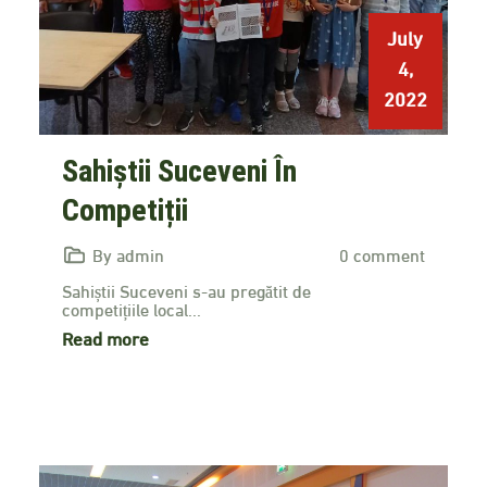
July
4,
2022
Sahiștii Suceveni În
Competiții
By admin
0 comment
Sahiștii Suceveni s-au pregătit de
competițiile local...
Read more