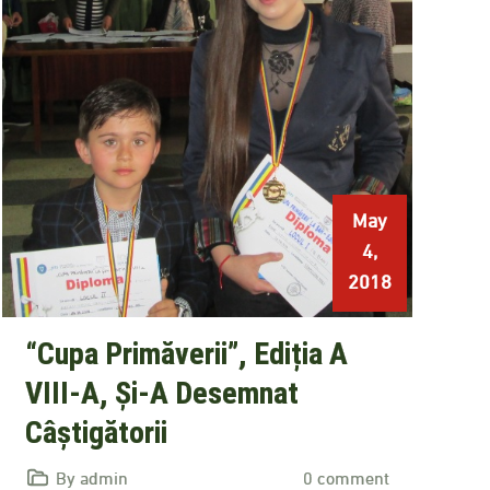
May
4,
2018
“Cupa Primăverii”, Ediția A
VIII-A, Și-A Desemnat
Câștigătorii
By admin
0 comment